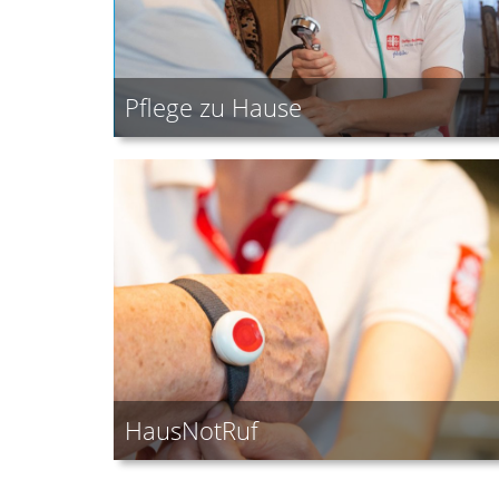
Pflege zu Hause
HausNotRuf