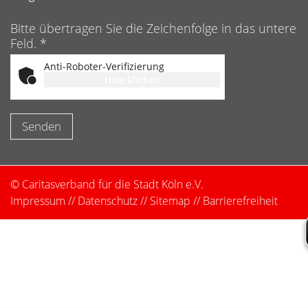
Bitte übertragen Sie die Zeichenfolge in das untere
Feld. *
Anti-Roboter-Verifizierung
Hier klicken
Friendly
Captcha ⇗
© Caritasverband für die Stadt Köln e.V.
Impressum
//
Datenschutz
//
Sitemap
//
Barrierefreiheit