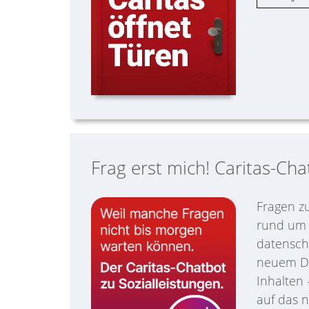
Frag erst mich! Caritas-Cha
Fragen z
rund um d
datenschu
neuem Des
Inhalten 
auf das 