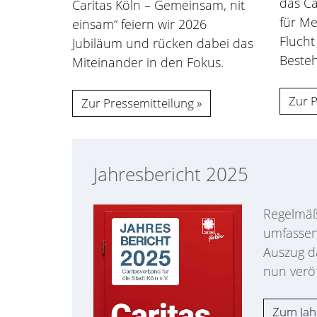
das Ca
Caritas Köln – Gemeinsam, nit
für M
einsam“ feiern wir 2026
Flucht
Jubiläum und rücken dabei das
Besteh
Miteinander in den Fokus.
Zur P
Zur Pressemitteilung
Jahresbericht 2025
Regelmäßi
umfassen
Auszug da
nun veröff
Zum Jah