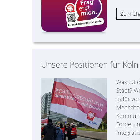
Zum Ch
Unsere Positionen für Köln
Was tut d
Stadt? W
dafür von
Menschen
Kommunal
Forderun
Integrati